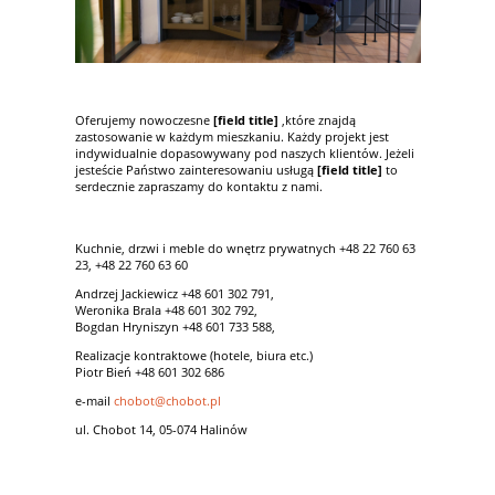
Oferujemy nowoczesne
[field title]
,które znajdą
zastosowanie w każdym mieszkaniu. Każdy projekt jest
indywidualnie dopasowywany pod naszych klientów. Jeżeli
jesteście Państwo zainteresowaniu usługą
[field title]
to
serdecznie zapraszamy do kontaktu z nami.
Kuchnie, drzwi i meble do wnętrz prywatnych +48 22 760 63
23, +48 22 760 63 60
Andrzej Jackiewicz +48 601 302 791,
Weronika Brala +48 601 302 792,
Bogdan Hryniszyn +48 601 733 588,
Realizacje kontraktowe (hotele, biura etc.)
Piotr Bień +48 601 302 686
e-mail
chobot@chobot.pl
ul. Chobot 14, 05-074 Halinów