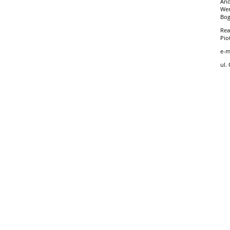
And
Wer
Bog
Rea
Pio
e-m
ul.