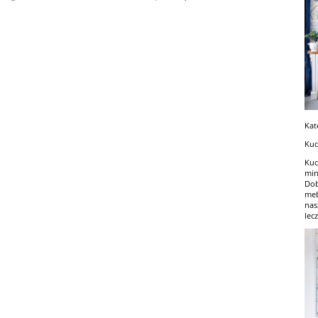
Kat
Kuc
Kuc
min
Dob
meb
nas
lec