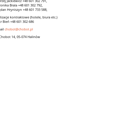
rzej Jackiewicz +48 601 302 791,
onika Brala +48 601 302 792,
dan Hryniszyn +48 601 733 588,
lizacje kontraktowe (hotele, biura etc.)
tr Bień +48 601 302 686
ail
chobot@chobot.pl
 Chobot 14, 05-074 Halinów