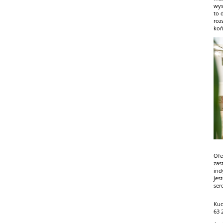
wys
to 
roz
koń
Ofe
zas
ind
jes
ser
Kuc
63 