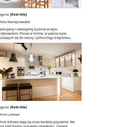
egoria:
[field title]
hnie Skandynawskie
jektujemy i realizujemy kuchnie w stylu
ndynawskim. Proste w formie, w palecie barw
oszących się do natury i północnego krajobrazu.
egoria:
[field title]
hnie Loftowe
hnie loftowe stają się coraz bardziej popularne. Nie
zą mieć bardzo surowego charakteru, czasami