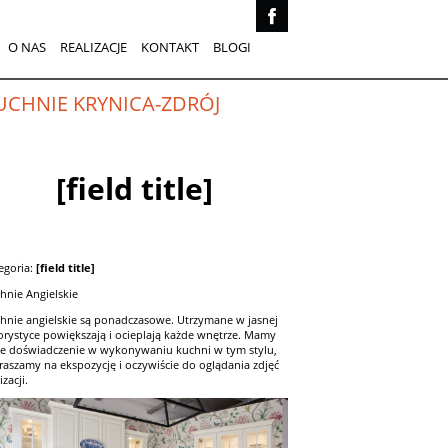
O NAS
REALIZACJE
KONTAKT
BLOGI
UCHNIE KRYNICA-ZDRÓJ
[field title]
egoria:
[field title]
hnie Angielskie
hnie angielskie są ponadczasowe. Utrzymane w jasnej
orystyce powiększają i ocieplają każde wnętrze. Mamy
e doświadczenie w wykonywaniu kuchni w tym stylu,
raszamy na ekspozycję i oczywiście do oglądania zdjęć
izacji.