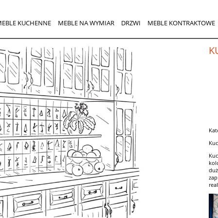
MEBLE KUCHENNE
MEBLE NA WYMIAR
DRZWI
MEBLE KONTRAKTOWE
K
Kat
Kuc
Kuc
kol
duż
zap
real