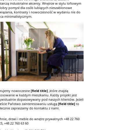
tarczą industrialne akcenty. Wnętrze w stylu loftowym
dobry pomysł dla osób lubiących nieszablonowe
wiązania, kontrasty i nowoczesność w wydaniu nie do
ca minimalistycznym.
rujemy nowoczesne
[field title]
,które znajdą
tosowanie w każdym mieszkaniu. Każdy projekt jest
ywidualnie dopasowywany pod naszych klientów. Jeżeli
teście Państwo zainteresowaniu usługą
[field title]
to
decznie zapraszamy do kontaktu z nami.
hnie, drzwi i meble do wnętrz prywatnych +48 22 760
23, +48 22 760 63 60