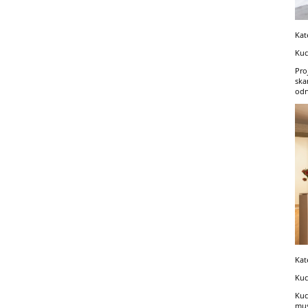
Kat
Kuc
Pro
ska
odn
Kat
Kuc
Kuc
mus