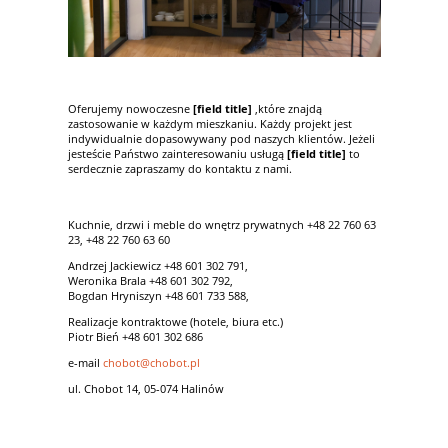
Oferujemy nowoczesne
[field title]
,które znajdą
zastosowanie w każdym mieszkaniu. Każdy projekt jest
indywidualnie dopasowywany pod naszych klientów. Jeżeli
jesteście Państwo zainteresowaniu usługą
[field title]
to
serdecznie zapraszamy do kontaktu z nami.
Kuchnie, drzwi i meble do wnętrz prywatnych +48 22 760 63
23, +48 22 760 63 60
Andrzej Jackiewicz +48 601 302 791,
Weronika Brala +48 601 302 792,
Bogdan Hryniszyn +48 601 733 588,
Realizacje kontraktowe (hotele, biura etc.)
Piotr Bień +48 601 302 686
e-mail
chobot@chobot.pl
ul. Chobot 14, 05-074 Halinów