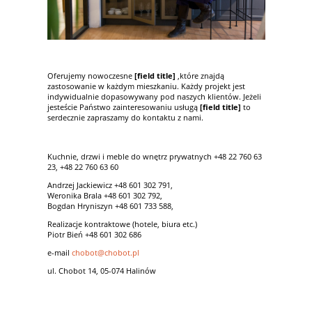
Oferujemy nowoczesne
[field title]
,które znajdą
zastosowanie w każdym mieszkaniu. Każdy projekt jest
indywidualnie dopasowywany pod naszych klientów. Jeżeli
jesteście Państwo zainteresowaniu usługą
[field title]
to
serdecznie zapraszamy do kontaktu z nami.
Kuchnie, drzwi i meble do wnętrz prywatnych +48 22 760 63
23, +48 22 760 63 60
Andrzej Jackiewicz +48 601 302 791,
Weronika Brala +48 601 302 792,
Bogdan Hryniszyn +48 601 733 588,
Realizacje kontraktowe (hotele, biura etc.)
Piotr Bień +48 601 302 686
e-mail
chobot@chobot.pl
ul. Chobot 14, 05-074 Halinów