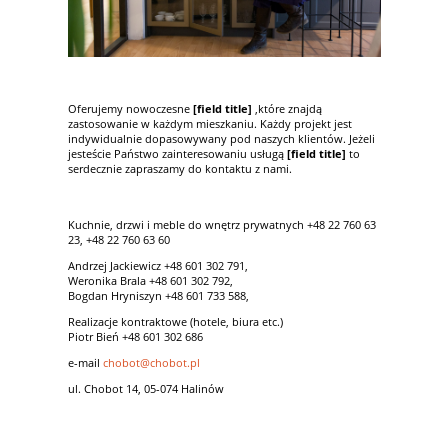
Oferujemy nowoczesne
[field title]
,które znajdą
zastosowanie w każdym mieszkaniu. Każdy projekt jest
indywidualnie dopasowywany pod naszych klientów. Jeżeli
jesteście Państwo zainteresowaniu usługą
[field title]
to
serdecznie zapraszamy do kontaktu z nami.
Kuchnie, drzwi i meble do wnętrz prywatnych +48 22 760 63
23, +48 22 760 63 60
Andrzej Jackiewicz +48 601 302 791,
Weronika Brala +48 601 302 792,
Bogdan Hryniszyn +48 601 733 588,
Realizacje kontraktowe (hotele, biura etc.)
Piotr Bień +48 601 302 686
e-mail
chobot@chobot.pl
ul. Chobot 14, 05-074 Halinów