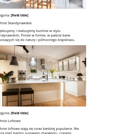
egoria:
[field title]
hnie Skandynawskie
jektujemy i realizujemy kuchnie w stylu
ndynawskim. Proste w formie, w palecie barw
oszących się do natury i północnego krajobrazu.
egoria:
[field title]
hnie Loftowe
hnie loftowe stają się coraz bardziej popularne. Nie
zą mieć bardzo surowego charakteru, czasami