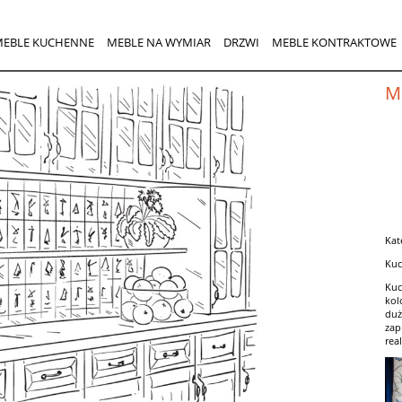
MEBLE KUCHENNE
MEBLE NA WYMIAR
DRZWI
MEBLE KONTRAKTOWE
M
Kat
Kuc
Kuc
kol
duż
zap
real