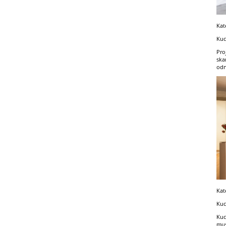
Kat
Kuc
Pro
ska
odn
Kat
Kuc
Kuc
mus