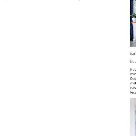
Kat
Kuc
Kuc
min
Dob
meb
nas
lec