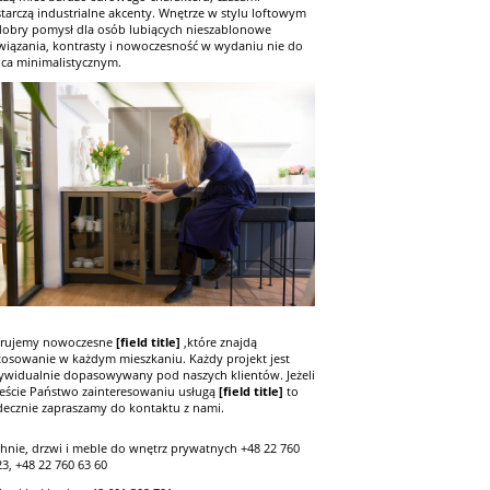
tarczą industrialne akcenty. Wnętrze w stylu loftowym
dobry pomysł dla osób lubiących nieszablonowe
wiązania, kontrasty i nowoczesność w wydaniu nie do
ca minimalistycznym.
rujemy nowoczesne
[field title]
,które znajdą
tosowanie w każdym mieszkaniu. Każdy projekt jest
ywidualnie dopasowywany pod naszych klientów. Jeżeli
teście Państwo zainteresowaniu usługą
[field title]
to
decznie zapraszamy do kontaktu z nami.
hnie, drzwi i meble do wnętrz prywatnych +48 22 760
23, +48 22 760 63 60