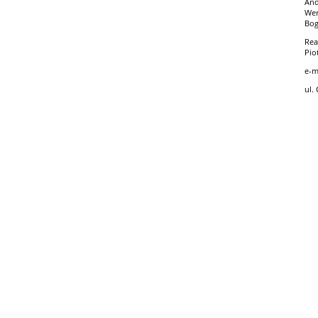
And
Wer
Bog
Rea
Pio
e-m
ul.