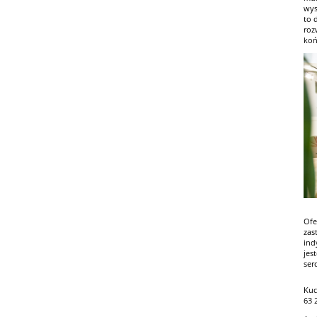
wys
to 
roz
koń
Ofe
zas
ind
jes
ser
Kuc
63 