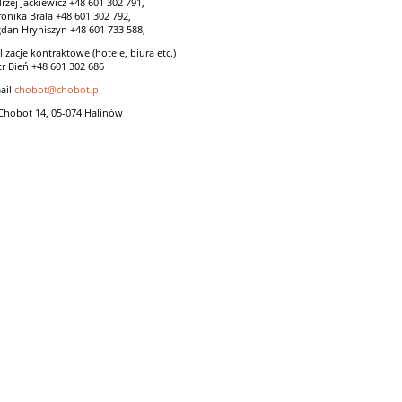
rzej Jackiewicz +48 601 302 791,
onika Brala +48 601 302 792,
dan Hryniszyn +48 601 733 588,
lizacje kontraktowe (hotele, biura etc.)
tr Bień +48 601 302 686
ail
chobot@chobot.pl
 Chobot 14, 05-074 Halinów