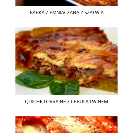
BABKA ZIEMNIACZANA Z SZAŁWIĄ
QUICHE LORRAINE Z CEBULĄ I WINEM